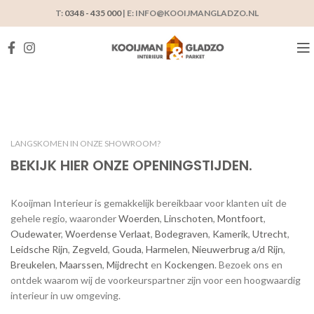
T:
0348 - 435 000
| E: INFO@KOOIJMANGLADZO.NL
LANGSKOMEN IN ONZE SHOWROOM?
BEKIJK HIER ONZE OPENINGSTIJDEN.
Kooijman Interieur is gemakkelijk bereikbaar voor klanten uit de
gehele regio, waaronder
Woerden
,
Linschoten
,
Montfoort
,
Oudewater
,
Woerdense Verlaat
,
Bodegraven
,
Kamerik
,
Utrecht
,
Leidsche Rijn
,
Zegveld
,
Gouda
,
Harmelen
,
Nieuwerbrug a/d Rijn
,
Breukelen
,
Maarssen
,
Mijdrecht
en
Kockengen
. Bezoek ons en
ontdek waarom wij de voorkeurspartner zijn voor een hoogwaardig
interieur in uw omgeving.