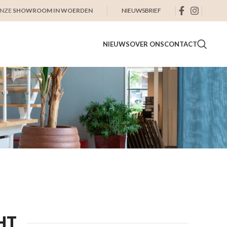
ONZE
SHOWROOM IN WOERDEN
NIEUWSBRIEF
NIEUWS
OVER ONS
CONTACT
HT