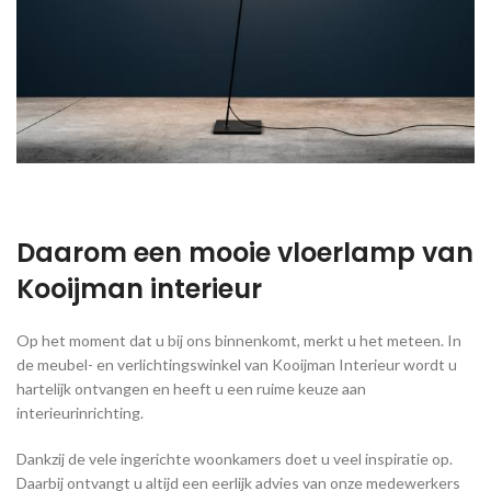
Daarom een mooie vloerlamp van
Kooijman interieur
Op het moment dat u bij ons binnenkomt, merkt u het meteen. In
de meubel- en verlichtingswinkel van Kooijman Interieur wordt u
hartelijk ontvangen en heeft u een ruime keuze aan
interieurinrichting.
Dankzij de vele ingerichte woonkamers doet u veel inspiratie op.
Daarbij ontvangt u altijd een eerlijk advies van onze medewerkers