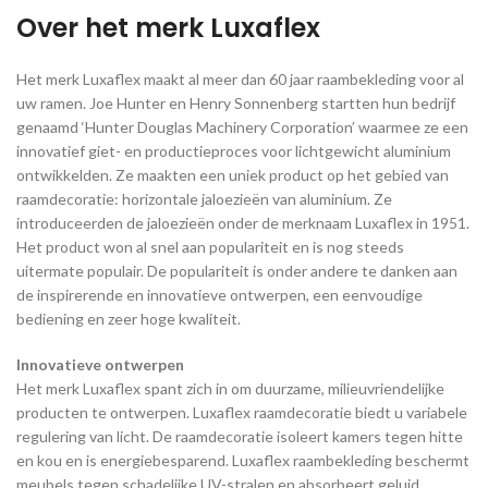
Over het merk Luxaflex
Het merk Luxaflex maakt al meer dan 60 jaar raambekleding voor al
uw ramen. Joe Hunter en Henry Sonnenberg startten hun bedrijf
genaamd ‘Hunter Douglas Machinery Corporation’ waarmee ze een
innovatief giet- en productieproces voor lichtgewicht aluminium
ontwikkelden. Ze maakten een uniek product op het gebied van
raamdecoratie: horizontale jaloezieën van aluminium. Ze
introduceerden de jaloezieën onder de merknaam Luxaflex in 1951.
Het product won al snel aan populariteit en is nog steeds
uitermate populair. De populariteit is onder andere te danken aan
de inspirerende en innovatieve ontwerpen, een eenvoudige
bediening en zeer hoge kwaliteit.
Innovatieve ontwerpen
Het merk Luxaflex spant zich in om duurzame, milieuvriendelijke
producten te ontwerpen. Luxaflex raamdecoratie biedt u variabele
regulering van licht. De raamdecoratie isoleert kamers tegen hitte
en kou en is energiebesparend. Luxaflex raambekleding beschermt
meubels tegen schadelijke UV-stralen en absorbeert geluid.