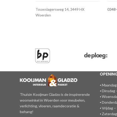
Touwslagersweg 14, 3449 HX
0348
Woerden
OPENIN
⦁ Maandag
⦁ Dinsdag 
Thuisin Kooijman Gladzo is de inspirerende
⦁ Woensda
woonwinkel in Woerden voor meubelen,
⦁ Donderda
verlichting, vloeren, raamdecoratie &
⦁ Vrijdag –
behang!
⦁ Zaterdag