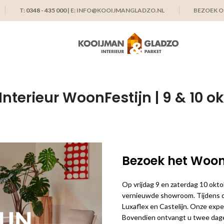
T:
0348 - 435 000
| E: INFO@KOOIJMANGLADZO.NL
BEZOEK 
nterieur WoonFestijn | 9 & 10 o
Bezoek het WoonF
Op vrijdag 9 en zaterdag 10 okt
vernieuwde showroom. Tijdens d
Luxaflex en Castelijn. Onze exper
Bovendien ontvangt u twee dag