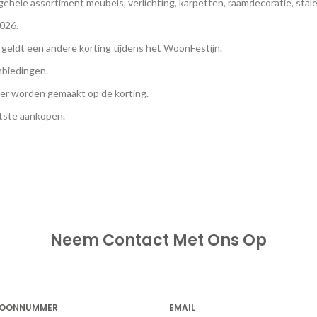
ehele assortiment meubels, verlichting, karpetten, raamdecoratie, stal
2026.
n geldt een andere korting tijdens het WoonFestijn.
nbiedingen.
er worden gemaakt op de korting.
atste aankopen.
Neem Contact Met Ons Op
FOONNUMMER
EMAIL