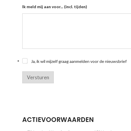
e
Ik meld mij aan voor... (incl. tijden)
n
m
e
l
d
m
e
l
d
Ja, ik wil mijzelf graag aanmelden voor de nieuwsbrief
Versturen
ACTIEVOORWAARDEN