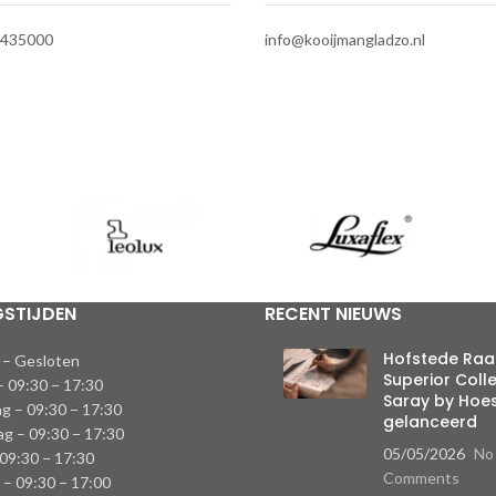
-435000
info@kooijmangladzo.nl
GSTIJDEN
RECENT NIEUWS
Hofstede Raan
 – Gesloten
Superior Coll
– 09:30 − 17:30
Saray by Ho
g – 09:30 − 17:30
gelanceerd
g – 09:30 − 17:30
05/05/2026
No
 09:30 − 17:30
Comments
 – 09:30 − 17:00