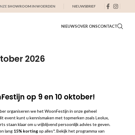
ONZE
SHOWROOM IN WOERDEN
NIEUWSBRIEF
NIEUWS
OVER ONS
CONTACT
ktober 2026
estijn op 9 en 10 oktober!
ober organiseren we het WoonFestijn in onze geheel
it event kunt u kennismaken met topmerken zoals Leolux,
ts staan klaar om u vrijblijvend persoonlijk advies te geven.
en lang
15% korting
op alles*. Bekijk het programma van