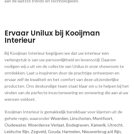
aan de laatste trends en technologieën.
Ervaar Unilux bij Kooijman
Interieur
Bij Kooijman Interieur begrijpen we dat uw interieur een
verlengstuk is van uw persoonlijkheid en levensstijl. Daarom
nodigen wij u uit om de collectie van Unilux in onze showroom te
ontdekken. Laat u inspireren door de prachtige ontwerpen en
ervaar zelf de kwaliteit en het comfort van deze uitzonderlijke
producten. Ons deskundige team staat klaar om u te helpen bij het
vinden van de perfecte insectenwering en zonwering die aan al uw
wensen voldoet.
Kooijman Interieur is gemakkelijk bereikbaar voor klanten uit de
gehele regio, waaronder
Woerden
,
Linschoten
,
Montfoort
,
Oudewater
,
Woerdense Verlaat
,
Bodegraven
,
Kamerik
,
Utrecht
,
Leidsche Rijn
,
Zegveld
,
Gouda
,
Harmelen
,
Nieuwerbrug a/d Rijn
,