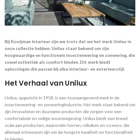
Bij Kooijman Interieur zijn we trots dat we het merk Unilux in
onze collectie hebben. Unilux staat bekend om zijn
hoogwaardige en functionele insectenwering en zonwering, die
zowel esthetiek als comfort bieden. Dit merk biedt
oplossingen die passen bij elke interieur- en exterieurstijl.
Het Verhaal van Unilux
Unilux, opgericht in 1958, is een toonaangevend merk in de
insectenwering- en zonweringindustrie. Het merk staat bekend om
zijn innovatieve en duurzame producten die zorgen voor een
comfortabele en veilige woonomgeving. Unilux biedt een breed
scala aan producten, waaronder horren, rolluiken en screens, die
allemaal ontworpen zijn om de hoogste kwaliteit en functionaliteit
te bieden.