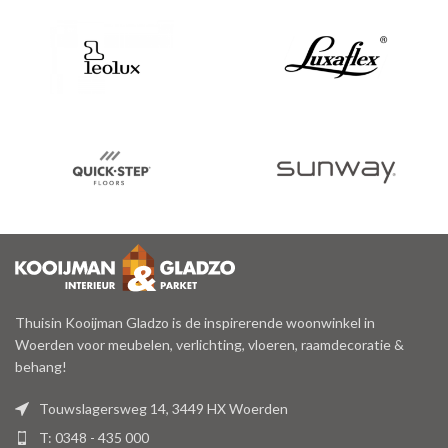
Thuisin Kooijman Gladzo is de inspirerende woonwinkel in
Woerden voor meubelen, verlichting, vloeren, raamdecoratie &
behang!
Touwslagersweg 14, 3449 HX Woerden
T: 0348 - 435 000