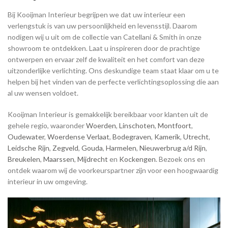
Bij Kooijman Interieur begrijpen we dat uw interieur een
verlengstuk is van uw persoonlijkheid en levensstijl. Daarom
nodigen wij u uit om de collectie van Catellani & Smith in onze
showroom te ontdekken. Laat u inspireren door de prachtige
ontwerpen en ervaar zelf de kwaliteit en het comfort van deze
uitzonderlijke verlichting. Ons deskundige team staat klaar om u te
helpen bij het vinden van de perfecte verlichtingsoplossing die aan
al uw wensen voldoet.
Kooijman Interieur is gemakkelijk bereikbaar voor klanten uit de
gehele regio, waaronder
Woerden
,
Linschoten
,
Montfoort
,
Oudewater
,
Woerdense Verlaat
,
Bodegraven
,
Kamerik
,
Utrecht
,
Leidsche Rijn
,
Zegveld
,
Gouda
,
Harmelen
,
Nieuwerbrug a/d Rijn
,
Breukelen
,
Maarssen
,
Mijdrecht
en
Kockengen
. Bezoek ons en
ontdek waarom wij de voorkeurspartner zijn voor een hoogwaardig
interieur in uw omgeving.