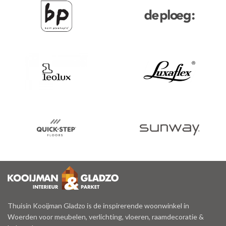
Thuisin Kooijman Gladzo is de inspirerende woonwinkel in
Woerden voor meubelen, verlichting, vloeren, raamdecoratie &