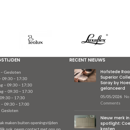
GSTIJDEN
RECENT NIEUWS
Hofstede Raan
 – Gesloten
Superior Coll
– 09:30 − 17:30
Saray by Ho
g – 09:30 − 17:30
gelanceerd
g – 09:30 − 17:30
05/05/2026
No
 09:30 − 17:30
Comments
 – 09:30 − 17:00
– Gesloten
Nieuw merk in
ak maken buiten openingstijden
spotlight: Co
kasten
lijk ook, neem contact met ons op