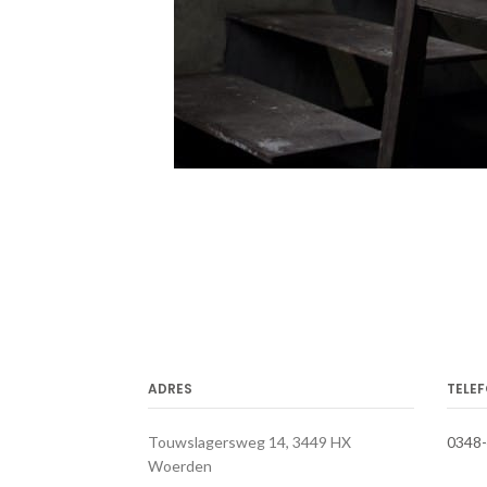
ADRES
TELE
Touwslagersweg 14, 3449 HX
0348
Woerden