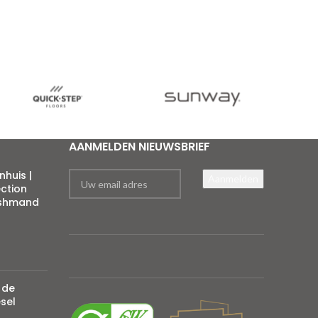
AANMELDEN NIEUWSBRIEF
huis |
ection
eshmand
 de
esel