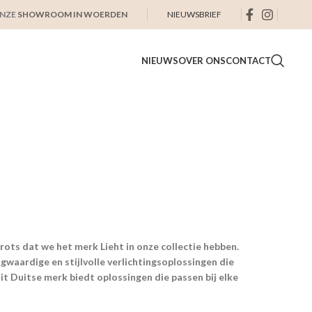
ONZE
SHOWROOM IN WOERDEN
NIEUWSBRIEF
NIEUWS
OVER ONS
CONTACT
trots dat we het merk Lieht in onze collectie hebben.
gwaardige en stijlvolle verlichtingsoplossingen die
Dit Duitse merk biedt oplossingen die passen bij elke