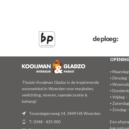
OPENIN
⦁ Maandag
⦁ Dinsdag 
Thuisin Kooijman Gladzo is de inspirerende
⦁ Woensda
woonwinkel in Woerden voor meubelen,
⦁ Donderda
verlichting, vloeren, raamdecoratie &
⦁ Vrijdag –
behang!
⦁ Zaterdag
⦁ Zondag 
Touwslagersweg 14, 3449 HX Woerden
T: 0348 - 435 000
Een afspra
kan natuur