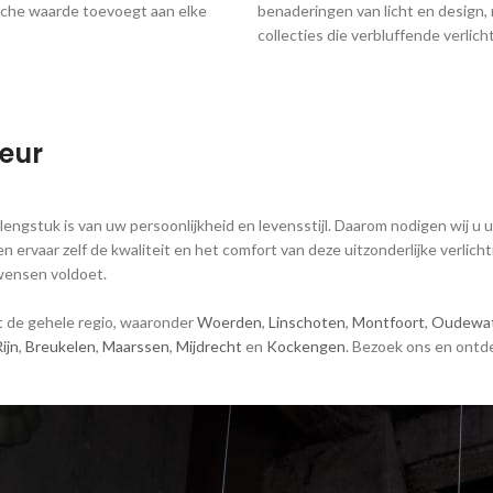
ische waarde toevoegt aan elke
benaderingen van licht en desig
collecties die verbluffende verlicht
ieur
lengstuk is van uw persoonlijkheid en levensstijl. Daarom nodigen wij u 
 ervaar zelf de kwaliteit en het comfort van deze uitzonderlijke verlich
 wensen voldoet.
it de gehele regio, waaronder
Woerden
,
Linschoten
,
Montfoort
,
Oudewat
ijn
,
Breukelen
,
Maarssen
,
Mijdrecht
en
Kockengen
. Bezoek ons en ontd