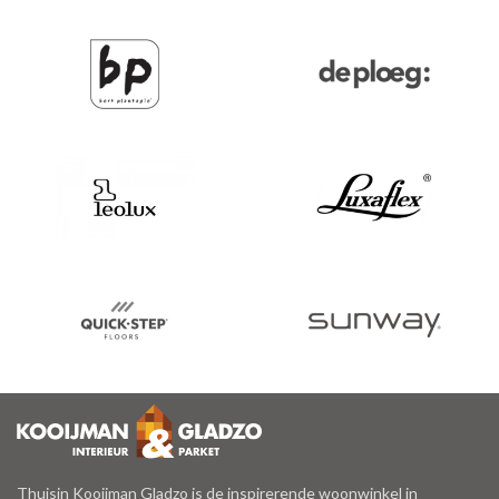
Thuisin Kooijman Gladzo is de inspirerende woonwinkel in