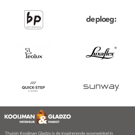
Thuisin Kooijman Gladzo is de inspirerende woonwinkel in